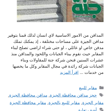
المدافن من الامور الاساسية لاي انسان لذلك قمنا بتوفير
مدافن الجيزة على مساحات مختلفة ، إذ يمكنك تملك
مدفن خاص او عائلي ، او حتى شراء اراضى تصلح لبناء
المقابر حيث نقوم ببناء الجبانات واللحود والمدافن منذ
عشرات السنين فنحن شركة جنة للمقاولات وبناء
الجبانات شركة رائدة في مجال المقابر وكل ما يخصها
من خدمات …
اقرأ المزيد
التصنيفات
مقابر للبيع
الوسوم
حجز مدافن محافظة الجيزة
,
مدافن محافظة الجيزة
,
مقابر الجيزة
,
مقابر للبيع بالجيزة
,
مقابر محافظة الجيزة
أضف تعليق