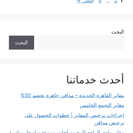
Page
Page
Page
1
2
…
5
التالي
→
البحث
البحث
أحدث خدماتنا
مقابر القاهرة الجديدة – مدافن جاهزة بخصم 50%
مقابر التجمع الخامس
إجراءات ترخيص المقابر | خطوات الحصول على
ترخيص مدافن
مقابر وادي الراحة للبيع مساحات متنوعة و اسعار مناسبة