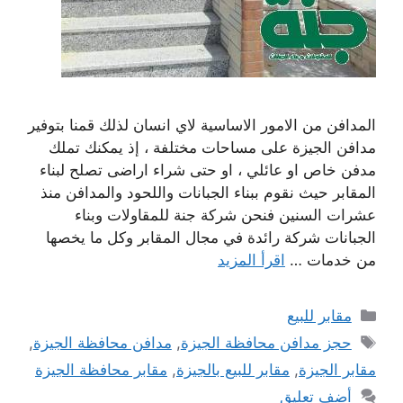
المدافن من الامور الاساسية لاي انسان لذلك قمنا بتوفير
مدافن الجيزة على مساحات مختلفة ، إذ يمكنك تملك
مدفن خاص او عائلي ، او حتى شراء اراضى تصلح لبناء
المقابر حيث نقوم ببناء الجبانات واللحود والمدافن منذ
عشرات السنين فنحن شركة جنة للمقاولات وبناء
الجبانات شركة رائدة في مجال المقابر وكل ما يخصها
من خدمات …
اقرأ المزيد
التصنيفات
مقابر للبيع
الوسوم
حجز مدافن محافظة الجيزة
,
مدافن محافظة الجيزة
,
مقابر الجيزة
,
مقابر للبيع بالجيزة
,
مقابر محافظة الجيزة
أضف تعليق