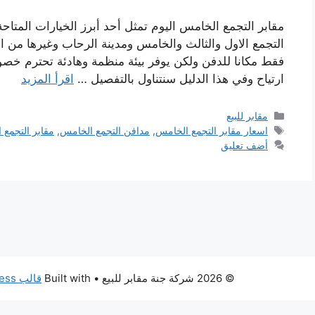
مقابر التجمع الخامس اليوم تمثل أحد أبرز الخيارات المتا
التجمع الاول والثالث والخامس ومدينة الرحاب وغيرها من الم
فقط مكانا للدفن ولكن يوفر بيئة منظمة وهادئة تحترم خصوصي
ارتياح وفي هذا الدليل سنتناول بالتفصيل …
اقرأ المزيد
التصنيفات
مقابر للبيع
الوسوم
اسعار مقابر التجمع الخامس
,
مدافن التجمع الخامس
,
مقابر التجمع
أضف تعليق
© 2026 شركة جنة مقابر للبيع
• Built with
قالب GeneratePress