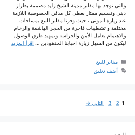
والتي توجد بها مقابر مدينة الشيخ زايد مصممة بطراز
ديني وتقسيم ممتاز يعطى كل مدفن الخصوصية اللازمة
عند زيارة الموتى ، حيث وفرنا مقابر للبيع بمساحات
مختلفة و تشطيبات فاخرة من الحجر الهاشمة والرخام
والاهتمام بعامل الأمن والحراسة وتمهيد طرق الوصول
ليكون من السهل زيارة احبابنا المفقودين …
اقرأ المزيد
التصنيفات
مقابر للبيع
أضف تعليق
Page
Page
Page
1
2
3
التالي
→
البحث